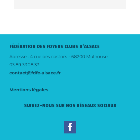
FÉDÉRATION DES FOYERS CLUBS D'ALSACE
Adresse : 4 rue des castors - 68200 Mulhouse
03.89.33.28.33
contact@fdfc-alsace.fr
Mentions légales
SUIVEZ-NOUS SUR NOS RÉSEAUX SOCIAUX