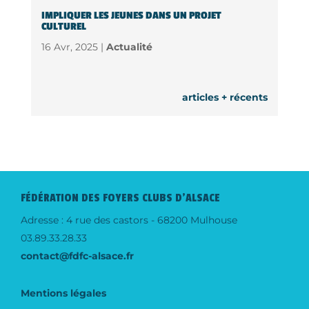
IMPLIQUER LES JEUNES DANS UN PROJET
CULTUREL
16 Avr, 2025 |
Actualité
articles + récents
FÉDÉRATION DES FOYERS CLUBS D'ALSACE
Adresse : 4 rue des castors - 68200 Mulhouse
03.89.33.28.33
contact@fdfc-alsace.fr
Mentions légales